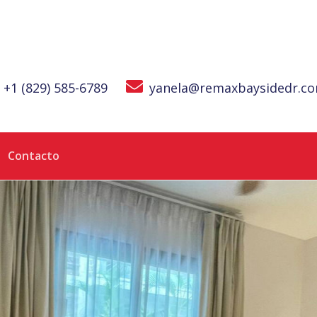
+1 (829) 585-6789
yanela@remaxbaysidedr.c
Contacto