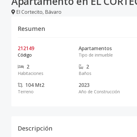
Apartamento en EL CORTE
El Cortecito
,
Bávaro
Resumen
212149
Apartamentos
Código
Tipo de inmueble
2
2
Habitaciones
Baños
104
Mt2
2023
Terreno
Año de Construcción
Descripción