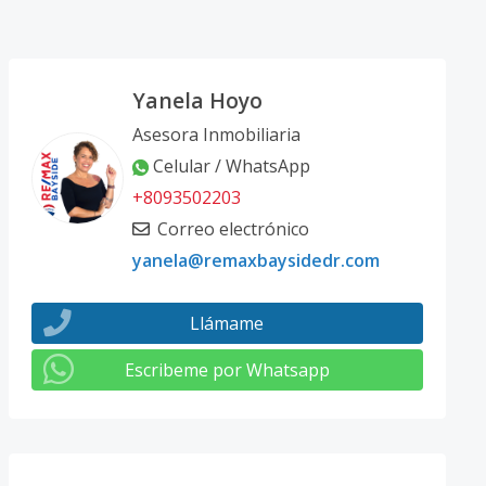
Yanela Hoyo
Asesora Inmobiliaria
Celular / WhatsApp
+8093502203
Correo electrónico
yanela@remaxbaysidedr.com
Llámame
Escribeme por Whatsapp