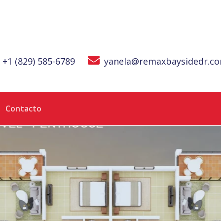
+1 (829) 585-6789
yanela@remaxbaysidedr.c
Contacto