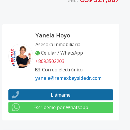
VENTA
Yanela Hoyo
Asesora Inmobiliaria
Celular / WhatsApp
+8093502203
Correo electrónico
yanela@remaxbaysidedr.com
Llámame
Escribeme por Whatsapp