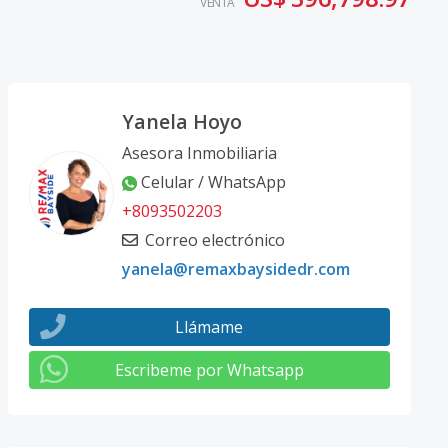
VENTA
Yanela Hoyo
Asesora Inmobiliaria
Celular / WhatsApp
+8093502203
Correo electrónico
yanela@remaxbaysidedr.com
Llámame
Escribeme por Whatsapp