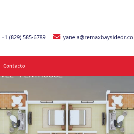
+1 (829) 585-6789
yanela@remaxbaysidedr.c
Contacto