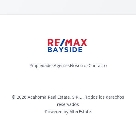
Propiedades
Agentes
Nosotros
Contacto
Facebook
Instagram
YouTube
©
2026
Acahoma Real Estate, S.R.L.
,
Todos los derechos
reservados
Powered by
AlterEstate