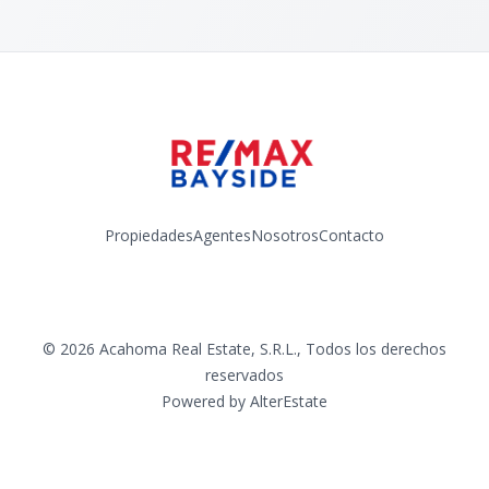
Propiedades
Agentes
Nosotros
Contacto
Facebook
Instagram
YouTube
©
2026
Acahoma Real Estate, S.R.L.
,
Todos los derechos
reservados
Powered by
AlterEstate