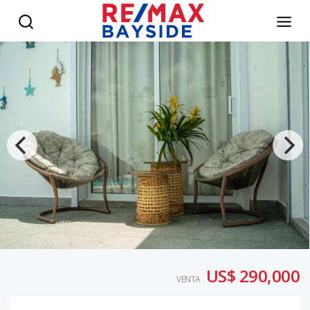
🏡✨ Exclusiva Villa con Piscina Privada en Bayahíbe – 252 m
US$ 290,000
VENTA