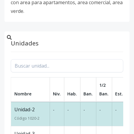
con area para apartamentos, area comercial, area
verde.
Unidades
1/2
Nombre
Niv.
Hab.
Ban.
Ban.
Est.
m
Unidad-2
-
-
-
-
-
3
Código
1020
-2
Unidad-3
-
-
-
-
-
3