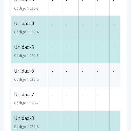
Código
1020
-3
Unidad-4
-
-
-
-
-
46
Código
1020
-4
Unidad-5
-
-
-
-
-
34
Código
1020
-5
Unidad-6
-
-
-
-
-
3
Código
1020
-6
Unidad-7
-
-
-
-
-
4
Código
1020
-7
Unidad-8
-
-
-
-
-
40
Código
1020
-8