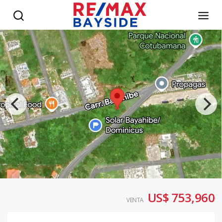
Terreno en la Entrada de Bayahibe/Dominicus - RE/MAX Ba
US$ 753,960
VENTA