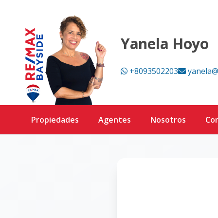
Página no encontrada - RE/MAX Bayside
Yanela Hoyo
+8093502203
yanela@
Propiedades
Agentes
Nosotros
Co