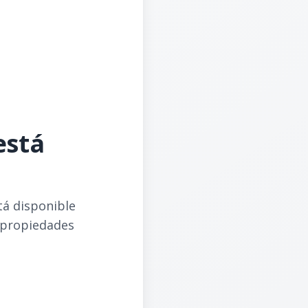
está
tá disponible
 propiedades